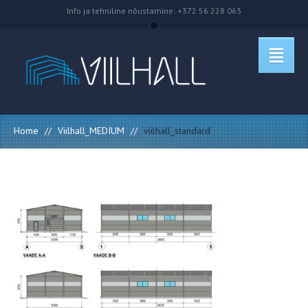
Info ja tehniline nõustamine: +372 56 228 063
Home
//
Viilhall_MEDIUM
//
viilhall_standard