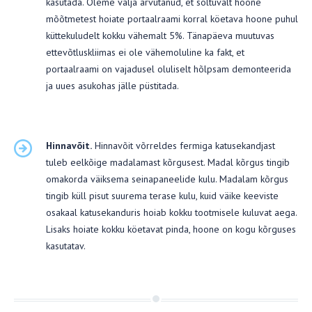
kasutada. Oleme välja arvutanud, et sõltuvalt hoone
mõõtmetest hoiate portaalraami korral köetava hoone puhul
küttekuludelt kokku vähemalt 5%. Tänapäeva muutuvas
ettevõtluskliimas ei ole vähemoluline ka fakt, et
portaalraami on vajadusel oluliselt hõlpsam demonteerida
ja uues asukohas jälle püstitada.
Hinnavõit.
Hinnavõit võrreldes fermiga katusekandjast
tuleb eelkõige madalamast kõrgusest. Madal kõrgus tingib
omakorda väiksema seinapaneelide kulu. Madalam kõrgus
tingib küll pisut suurema terase kulu, kuid väike keeviste
osakaal katusekanduris hoiab kokku tootmisele kuluvat aega.
Lisaks hoiate kokku köetavat pinda, hoone on kogu kõrguses
kasutatav.