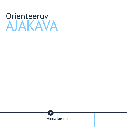
Orienteeruv
AJAKAVA
Hinna küsimine