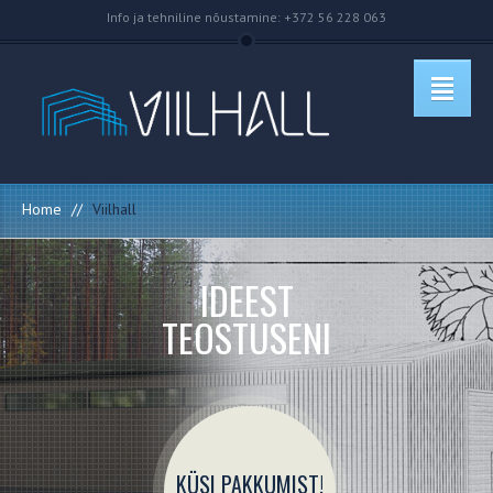
Info ja tehniline nõustamine: +372 56 228 063
Home
//
Viilhall
IDEEST
TEOSTUSENI
KÜSI PAKKUMIST!