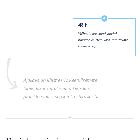
48 h
Viilhalli meeskond saadab
hinnapakkumise koos selgitavate
küsimustega
Ajakava on illustreeriv. Keerulisemate
lahenduste korral võib pikeneda nii
projekteerimise aeg kui ka ehituskestus.