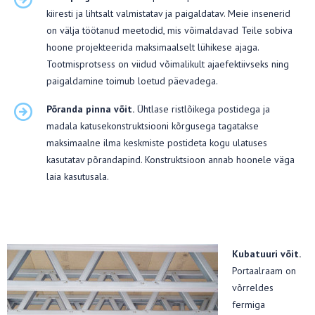
kiiresti ja lihtsalt valmistatav ja paigaldatav. Meie insenerid
on välja töötanud meetodid, mis võimaldavad Teile sobiva
hoone projekteerida maksimaalselt lühikese ajaga.
Tootmisprotsess on viidud võimalikult ajaefektiivseks ning
paigaldamine toimub loetud päevadega.
Põranda pinna võit.
Ühtlase ristlõikega postidega ja
madala katusekonstruktsiooni kõrgusega tagatakse
maksimaalne ilma keskmiste postideta kogu ulatuses
kasutatav põrandapind. Konstruktsioon annab hoonele väga
laia kasutusala.
Kubatuuri võit.
Portaalraam on
võrreldes
fermiga