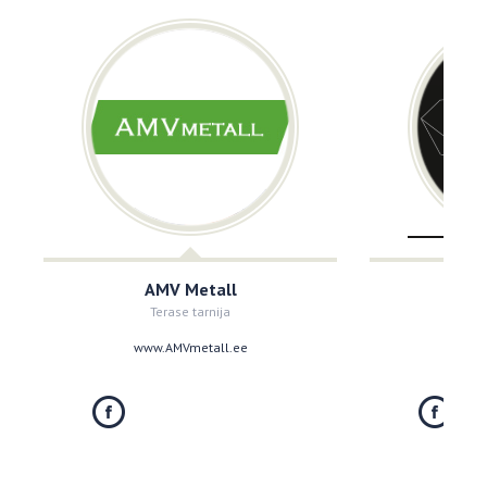
AMV Metall
C
Terase tarnija
I
www.AMVmetall.ee
www.