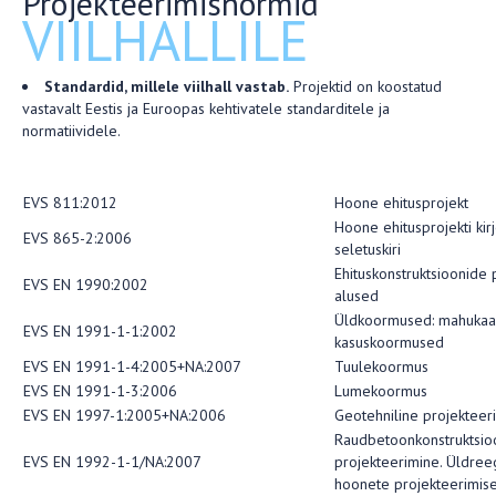
Projekteerimisnormid
VIILHALLILE
Standardid, millele viilhall vastab.
Projektid on koostatud
vastavalt Eestis ja Euroopas kehtivatele standarditele ja
normatiividele.
EVS 811:2012
Hoone ehitusprojekt
Hoone ehitusprojekti kirj
EVS 865-2:2006
seletuskiri
Ehituskonstruktsioonide 
EVS EN 1990:2002
alused
Üldkoormused: mahukaal
EVS EN 1991-1-1:2002
kasuskoormused
EVS EN 1991-1-4:2005+NA:2007
Tuulekoormus
EVS EN 1991-1-3:2006
Lumekoormus
EVS EN 1997-1:2005+NA:2006
Geotehniline projekteer
Raudbetoonkonstruktsio
EVS EN 1992-1-1/NA:2007
projekteerimine. Üldreeg
hoonete projekteerimise