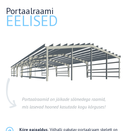
Portaalraami
EELISED
Portaalraamid on jäikade sõlmedega raamid,
mis lasevad hooned kasutada kogu kõrguses!
Kiire paigaldus.
Viilhalli pakutav portaalraam skelett on