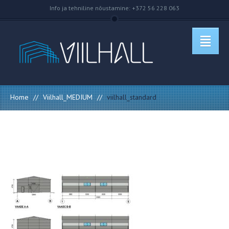
Info ja tehniline nõustamine: +372 56 228 063
Home
//
Viilhall_MEDIUM
//
viilhall_standard