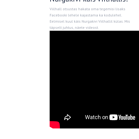
Viilhall otsustas hakata oma tegemisi lisaks
Facebooki lehele kajastama ka kodulehel.
Eelmisel kuul käis Nurgakivi Viilhallil külas. Mis
täpselt juhtus, näete videost.