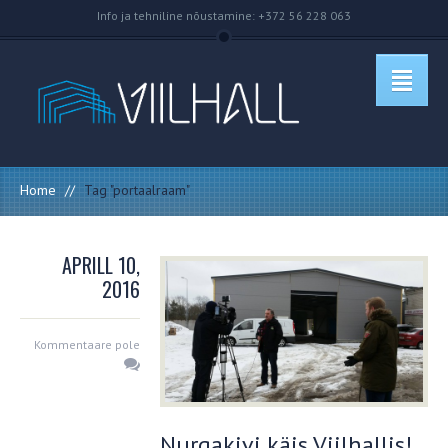
Info ja tehniline nõustamine: +372 56 228 063
Home
//
Tag "portaalraam"
APRILL 10,
2016
Kommentaare pole
Nurgakivi käis Viilhallis!