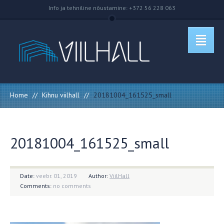
Info ja tehniline nõustamine: +372 56 228 063
Home
//
Kihnu viilhall
//
20181004_161525_small
20181004_161525_small
Date:
veebr. 01, 2019
Author:
ViilHall
Comments:
no comments