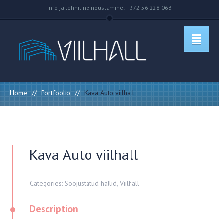
Info ja tehniline nõustamine: +372 56 228 063
Home
//
Portfoolio
//
Kava Auto viilhall
Kava Auto viilhall
Categories:
Soojustatud hallid
,
Viilhall
•
Description