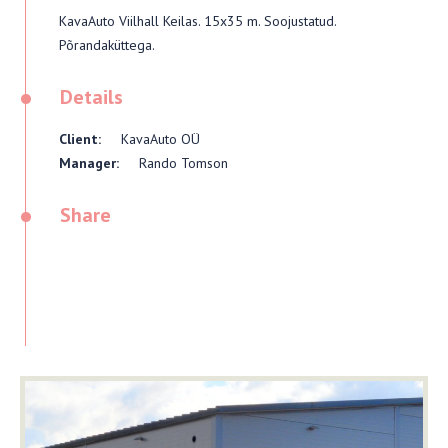
KavaAuto Viilhall Keilas. 15x35 m. Soojustatud.
Põrandaküttega.
•
Details
Client:
KavaAuto OÜ
Manager:
Rando Tomson
•
Share