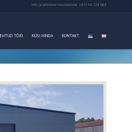
Info ja tehniline nõustamine: +372 56 228 063
EHTUD TÖID
KÜSI HINDA
KONTAKT