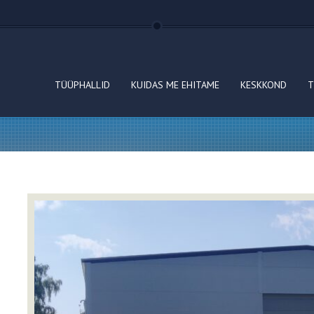
TÜÜPHALLID
KUIDAS ME EHITAME
KESKKOND
T