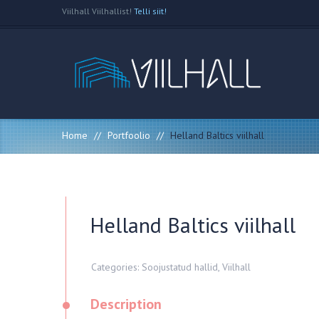
Viilhall Viilhallist!
Telli siit!
Home
//
Portfoolio
//
Helland Baltics viilhall
Helland Baltics viilhall
Categories:
Soojustatud hallid
,
Viilhall
•
Description