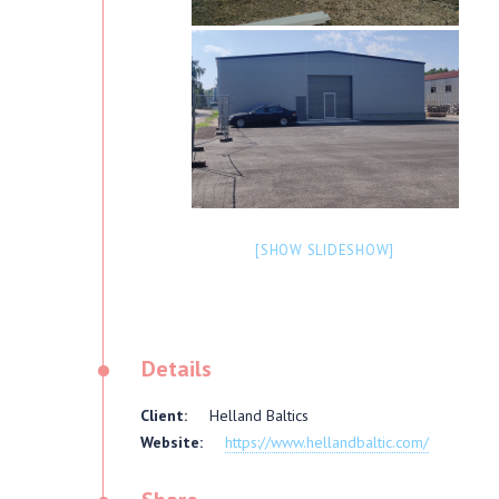
[SHOW SLIDESHOW]
•
Details
Client:
Helland Baltics
Website:
https://www.hellandbaltic.com/