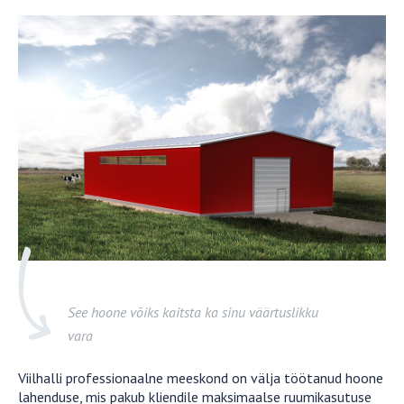
See hoone võiks kaitsta ka sinu väärtuslikku
vara
Viilhalli professionaalne meeskond on välja töötanud hoone
lahenduse, mis pakub kliendile maksimaalse ruumikasutuse