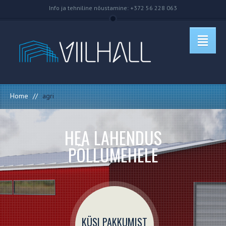
Info ja tehniline nõustamine: +372 56 228 063
Home
//
agri
HEA LAHENDUS
PÕLLUMEHELE
KÜSI PAKKUMIST