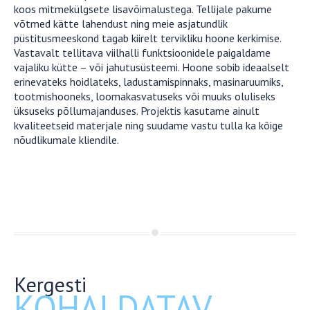
koos mitmekülgsete lisavõimalustega. Tellijale pakume
võtmed kätte lahendust ning meie asjatundlik
püstitusmeeskond tagab kiirelt tervikliku hoone kerkimise.
Vastavalt tellitava viilhalli funktsioonidele paigaldame
vajaliku kütte – või jahutusüsteemi. Hoone sobib ideaalselt
erinevateks hoidlateks, ladustamispinnaks, masinaruumiks,
tootmishooneks, loomakasvatuseks või muuks oluliseks
üksuseks põllumajanduses. Projektis kasutame ainult
kvaliteetseid materjale ning suudame vastu tulla ka kõige
nõudlikumale kliendile.
Kergesti
KOHALDATAV