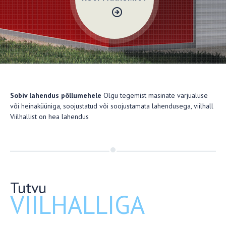
Sobiv lahendus põllumehele
Olgu tegemist masinate varjualuse
või heinaküüniga, soojustatud või soojustamata lahendusega, viilhall
Viilhallist on hea lahendus
Tutvu
VIILHALLIGA