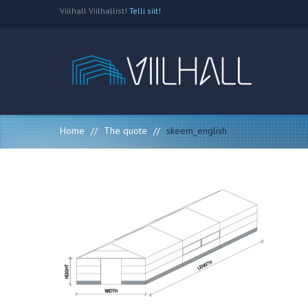
Viilhall Viilhallist!
Telli siit!
Home
//
The quote
//
skeem_english