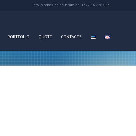
Info ja tehniline nõustamine: +372 56 228 063
PORTFOLIO
QUOTE
CONTACTS