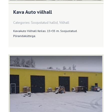
Kava Auto viilhall
Categories:
Soojustatud hallid
,
Viilhall
KavaAuto Viilhall Keilas. 15×35 m. Soojustatud.
Põrandaküttega.