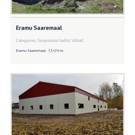
Eramu Saaremaal
Categories:
Soojustatud hallid
,
Viilhall
Eramu Saaremaal. 7,5×20 m.