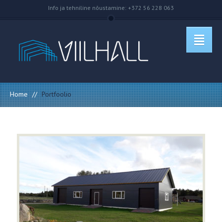
Info ja tehniline nõustamine: +372 56 228 063
Home
//
Portfoolio