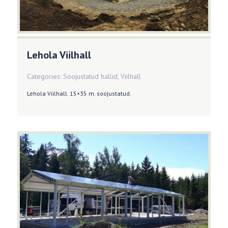
Lehola Viilhall
Categories:
Soojustatud hallid
,
Viilhall
Lehola Viilhall. 15×35 m. soojustatud.