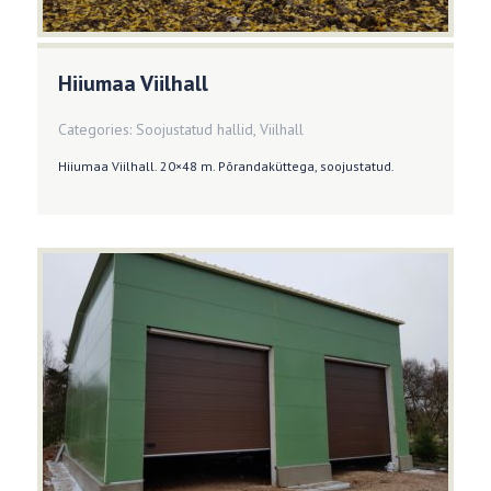
Hiiumaa Viilhall
Categories:
Soojustatud hallid
,
Viilhall
Hiiumaa Viilhall. 20×48 m. Põrandaküttega, soojustatud.