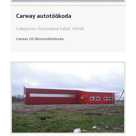
Carway autotöökoda
Categories:
Soojustatud hallid
,
Viilhall
Carway OÜ Remonditöökoda.