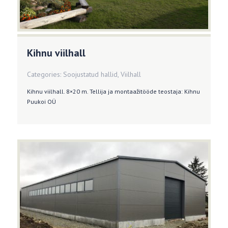
Kihnu viilhall
Categories:
Soojustatud hallid
,
Viilhall
Kihnu viilhall. 8×20 m. Tellija ja montaažitööde teostaja: Kihnu
Puukoi OÜ