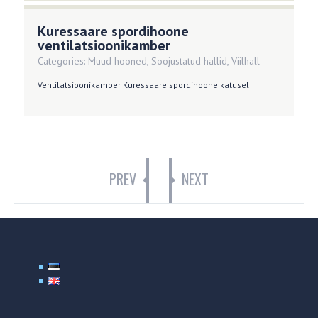
Kuressaare spordihoone
ventilatsioonikamber
Categories:
Muud hooned
,
Soojustatud hallid
,
Viilhall
Ventilatsioonikamber Kuressaare spordihoone katusel
PREV
NEXT